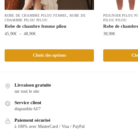
,
ROBE DE CHAMBRE PILOU FEMME
ROBE DE
PEIGNOIR PILOU P
CHAMBRE PILOU PILOU
PILOU PILOU
Robe de chambre femme pilou
Robe de chambr
Plage
45,90
€
–
48,90
€
38,90
€
de
Ce
Ce
prix :
produit
produit
45,90€
Choix des options
Cho
a
a
à
plusieurs
plusieurs
48,90€
variations.
variations.
Les
Les
Livraison gratuite
options
options
sur tout le site
peuvent
peuvent
Service client
être
être
disponible 6J/7
choisies
choisies
sur
sur
Paiement sécurisé
la
la
à 100% avec MasterCard / Visa / PayPal
page
page