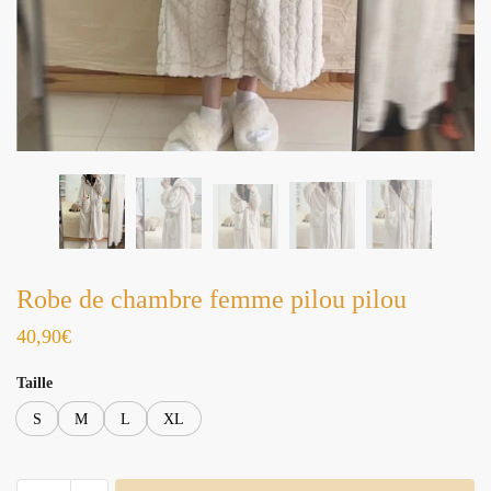
Robe de chambre femme pilou pilou
40,90
€
Taille
S
M
L
XL