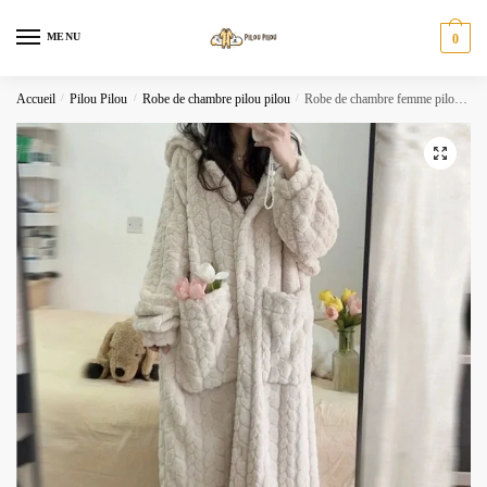
Skip
Skip
to
to
MENU
0
navigation
content
Accueil
/
Pilou Pilou
/
Robe de chambre pilou pilou
/
Robe de chambre femme pilou pilou