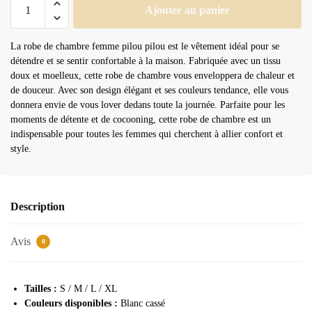
quantité
Ajouter au panier
de
Robe
La robe de chambre femme pilou pilou est le vêtement idéal pour se
de
détendre et se sentir confortable à la maison. Fabriquée avec un tissu
chambre
doux et moelleux, cette robe de chambre vous enveloppera de chaleur et
femme
de douceur. Avec son design élégant et ses couleurs tendance, elle vous
pilou
donnera envie de vous lover dedans toute la journée. Parfaite pour les
pilou
moments de détente et de cocooning, cette robe de chambre est un
indispensable pour toutes les femmes qui cherchent à allier confort et
style.
Description
Avis
0
Tailles :
S / M / L / XL
Couleurs disponibles :
Blanc cassé