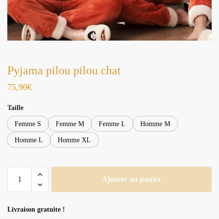
Pyjama pilou pilou chat
75,90
€
Taille
Femme S
Femme M
Femme L
Homme M
Homme L
Homme XL
quantité
Ajouter au panier
de
Pyjama
pilou
Livraison gratuite !