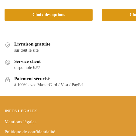
Ce
Ce
produit
Choix des options
Cho
produit
a
a
plusieurs
plusieurs
variations.
variations.
Les
Livraison gratuite
Les
options
sur tout le site
options
peuvent
peuvent
Service client
être
être
disponible 6J/7
choisies
choisies
sur
Paiement sécurisé
sur
la
à 100% avec MasterCard / Visa / PayPal
la
page
page
du
du
produit
produit
INFOS LÉGALES
Mentions légales
Politique de confidentialité