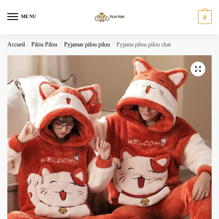
Skip
Skip
to
to
MENU
0
navigation
content
Accueil
/
Pilou Pilou
/
Pyjamas pilou pilou
/
Pyjama pilou pilou chat