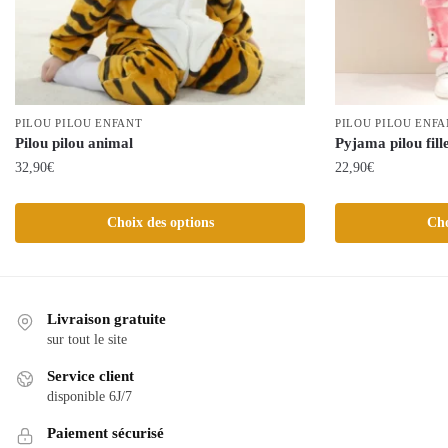
PILOU PILOU ENFANT
PILOU PILOU ENF
Pilou pilou animal
Pyjama pilou fill
32,90
€
22,90
€
Ce
Ce
Choix des options
Cho
produit
produit
a
a
plusieurs
plusieurs
variations.
variations.
Livraison gratuite
Les
Les
sur tout le site
options
options
peuvent
peuvent
Service client
être
être
disponible 6J/7
choisies
choisies
Paiement sécurisé
sur
sur