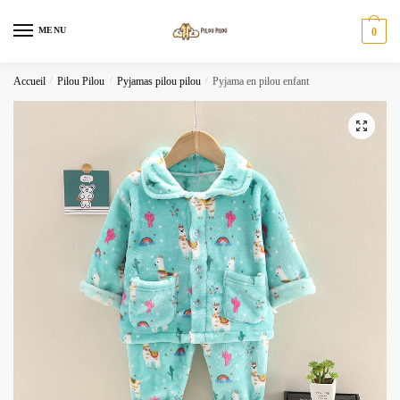
Skip
Skip
to
to
MENU
0
navigation
content
Accueil
/
Pilou Pilou
/
Pyjamas pilou pilou
/
Pyjama en pilou enfant