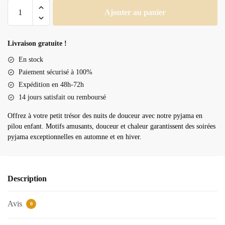
quantité
Ajouter au panier
de
Pyjama
en
Livraison gratuite !
pilou
En stock
enfant
Paiement sécurisé à 100%
Expédition en 48h-72h
14 jours satisfait ou remboursé
Offrez à votre petit trésor des nuits de douceur avec notre pyjama en
pilou enfant. Motifs amusants, douceur et chaleur garantissent des soirées
pyjama exceptionnelles en automne et en hiver.
Description
Avis
0