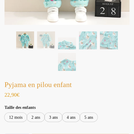
Pyjama en pilou enfant
22,90
€
Taille des enfants
12 mois
2 ans
3 ans
4 ans
5 ans