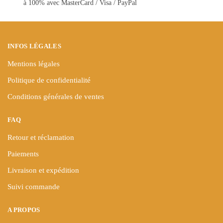
à 100% avec MasterCard / Visa / PayPal
la
la
page
page
du
du
produit
produit
INFOS LÉGALES
Mentions légales
Politique de confidentialité
Conditions générales de ventes
FAQ
Retour et réclamation
Paiements
Livraison et expédition
Suivi commande
A PROPOS