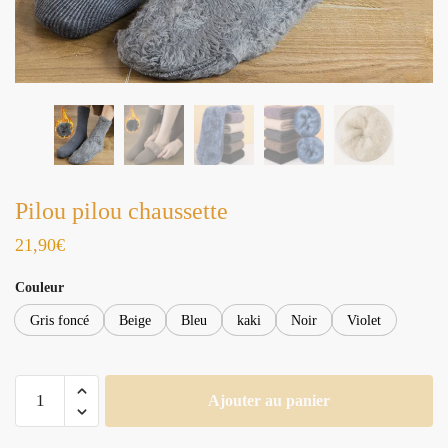
Pilou pilou chaussette
21,90
€
Couleur
Gris foncé
Beige
Bleu
kaki
Noir
Violet
quantité
Ajouter au panier
de
Pilou