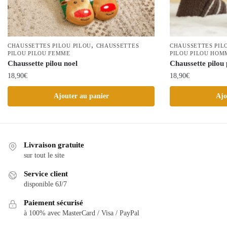
,
CHAUSSETTES PILOU PILOU
CHAUSSETTES
CHAUSSETTES PIL
PILOU PILOU FEMME
PILOU PILOU HOM
Chaussette pilou noel
Chaussette pilou 
18,90
€
18,90
€
Ajouter au panier
Ajo
Livraison gratuite
sur tout le site
Service client
disponible 6J/7
Paiement sécurisé
à 100% avec MasterCard / Visa / PayPal