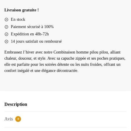
Combinaison
homme
Livraison gratuite !
pilou
En stock
pilou
Paiement sécurisé à 100%
Expédition en 48h-72h
14 jours satisfait ou remboursé
Embrassez l’hiver avec notre Combinaison homme pilou pilou, alliant
chaleur, douceur, et style. Avec sa capuche zippée et ses poches pratiques,
elle est parfaite pour les soirées détente ou les nuits froides, offrant un
confort inégalé et une élégance décontractée.
Description
Avis
0