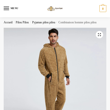
Skip
Skip
to
to
MENU
0
navigation
content
Accueil
/
Pilou Pilou
/
Pyjamas pilou pilou
/
Combinaison homme pilou pilou