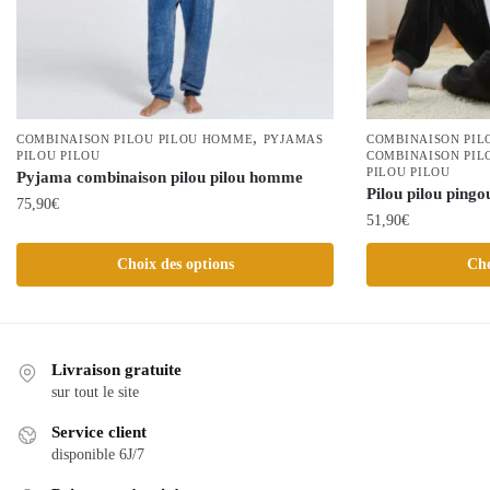
,
COMBINAISON PILOU PILOU HOMME
PYJAMAS
COMBINAISON PIL
PILOU PILOU
COMBINAISON PIL
PILOU PILOU
Pyjama combinaison pilou pilou homme
Pilou pilou pingo
75,90
€
51,90
€
Ce
Ce
Choix des options
Cho
produit
produit
a
a
plusieurs
plusieurs
variations.
variations.
Livraison gratuite
Les
Les
sur tout le site
options
options
peuvent
Service client
peuvent
être
disponible 6J/7
être
choisies