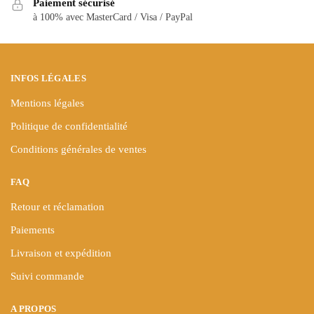
Paiement sécurisé
choisies
sur
à 100% avec MasterCard / Visa / PayPal
sur
la
la
page
page
du
du
produit
INFOS LÉGALES
produit
Mentions légales
Politique de confidentialité
Conditions générales de ventes
FAQ
Retour et réclamation
Paiements
Livraison et expédition
Suivi commande
A PROPOS