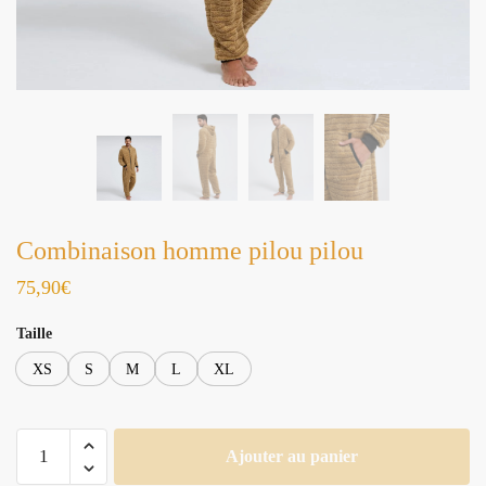
Combinaison homme pilou pilou
75,90
€
Taille
XS
S
M
L
XL
quantité
Ajouter au panier
de