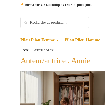
Skip
Skip
Bienvenue sur la boutique #1 sur les pilou pilou
to
to
navigation
content
Recherche
Recherche
pour :
Pilou Pilou Femme
Pilou Pilou Homme
Accueil
/
Auteur : Annie
Auteur/autrice :
Annie