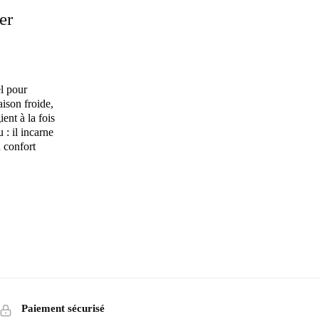
er
el pour
aison froide,
ent à la fois
 : il incarne
 confort
Paiement sécurisé