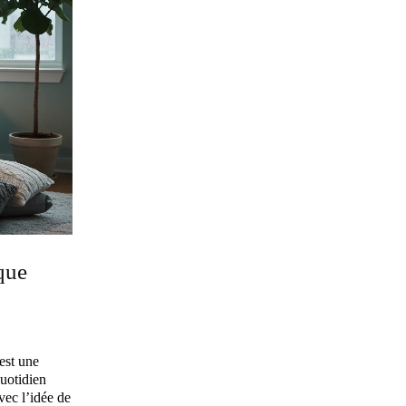
que
est une
quotidien
ec l’idée de