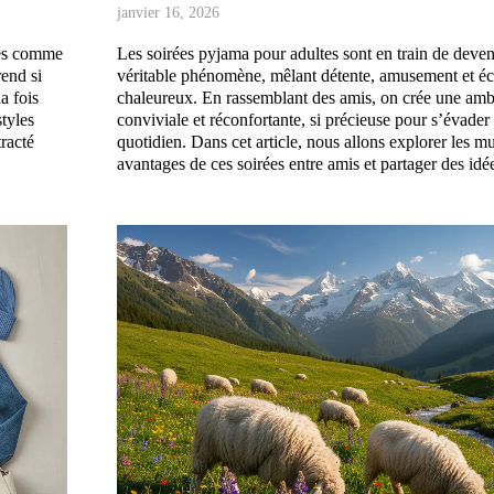
janvier 16, 2026
sés comme
Les soirées pyjama pour adultes sont en train de deven
end si
véritable phénomène, mêlant détente, amusement et é
a fois
chaleureux. En rassemblant des amis, on crée une am
styles
conviviale et réconfortante, si précieuse pour s’évader 
racté
quotidien. Dans cet article, nous allons explorer les mu
avantages de ces soirées entre amis et partager des id