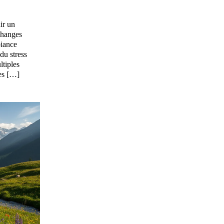
ir un
changes
biance
du stress
ltiples
ées […]